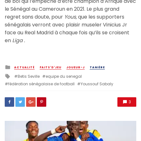
de bol qui l’empêche d’être champion d’Afrique avec
le Sénégal au Cameroun en 2021. Le plus grand
regret sans doute, pour
Yous,
que les supporters
sénégalais verront avec plaisir museler Vinicius Jr
face au Real Madrid à chaque fois qu’ils se croisent
en
Liga .
Posted
ACTUALITÉ
FAITS'D'JEU
JOUEUR-J
TANIÈRE
in
Tagged
Betis Seville
equipe du senegal
with
fédération sénégalaise de football
Youssouf Sabaly
3