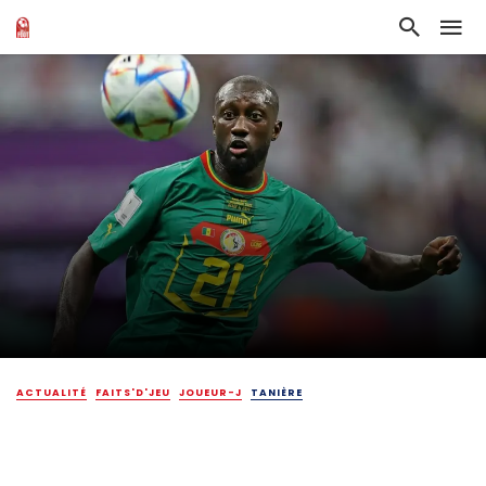
ACTUALITÉ
FAITS'D'JEU
JOUEUR-J
TANIÈRE