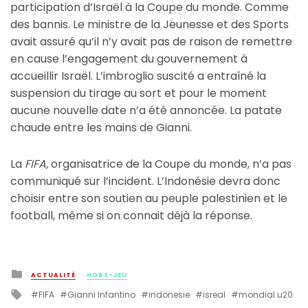
participation d’Israël à la Coupe du monde. Comme
des bannis. Le ministre de la Jeunesse et des Sports
avait assuré qu’il n’y avait pas de raison de remettre
en cause l’engagement du gouvernement à
accueillir Israël. L’imbroglio suscité a entraîné la
suspension du tirage au sort et pour le moment
aucune nouvelle date n’a été annoncée. La patate
chaude entre les mains de Gianni.
La
FIFA,
organisatrice de la Coupe du monde, n’a pas
communiqué sur l’incident. L’Indonésie devra donc
choisir entre son soutien au peuple palestinien et le
football, même si on connait déjà la réponse.
Posted
ACTUALITÉ
HORS-JEU
in
Tagged
FIFA
Gianni Infantino
indonesie
isreal
mondial u20
with