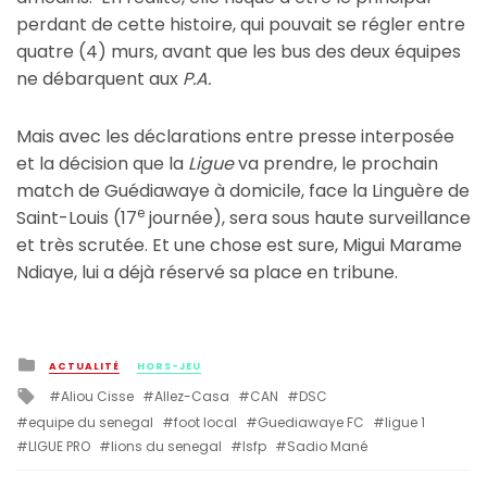
perdant de cette histoire, qui pouvait se régler entre
quatre (4) murs, avant que les bus des deux équipes
ne débarquent aux
P.A.
Mais avec les déclarations entre presse interposée
et la décision que la
Ligue
va prendre, le prochain
match de Guédiawaye à domicile, face la Linguère de
e
Saint-Louis (17
journée), sera sous haute surveillance
et très scrutée. Et une chose est sure, Migui Marame
Ndiaye, lui a déjà réservé sa place en tribune.
Posted
ACTUALITÉ
HORS-JEU
in
Tagged
Aliou Cisse
Allez-Casa
CAN
DSC
with
equipe du senegal
foot local
Guediawaye FC
ligue 1
LIGUE PRO
lions du senegal
lsfp
Sadio Mané