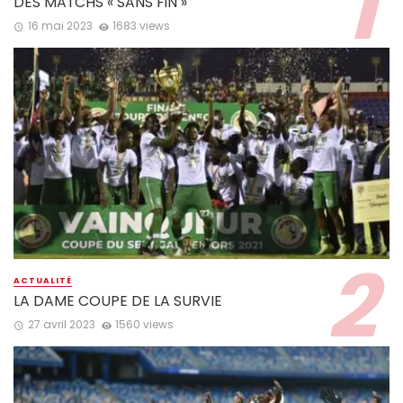
DES MATCHS « SANS FIN »
16 mai 2023
1683 views
ACTUALITÉ
LA DAME COUPE DE LA SURVIE
27 avril 2023
1560 views