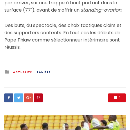
par arriver, sur une frappe à bout portant dans la
surface (77´), avant de s’offrir un
standing-ovation.
Des buts, du spectacle, des choix tactiques clairs et
des supporters contents. En tout cas les débuts de
Pape Thiaw comme sélectionneur intérimaire sont
réussis.
Posted
ACTUALITÉ
TANIÈRE
in
1