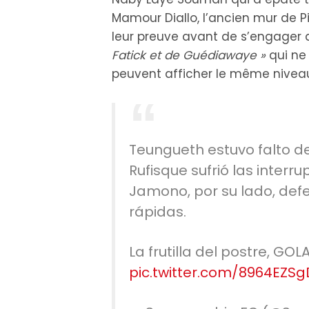
Mamour Diallo, l’ancien mur de Pik
leur preuve avant de s’engager 
Fatick et de Guédiawaye »
qui ne
peuvent afficher le même niveau
Teungueth estuvo falto de
Rufisque sufrió las interru
Jamono, por su lado, defe
rápidas.
La frutilla del postre, 
pic.twitter.com/8964EZSg