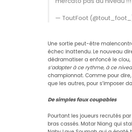
mercato pas au niveau !!
— ToutFoot (@tout_foot
Une sortie peut-être malencontre
échec inattendu. Le nouveau dir
dédramatiser a enfoncé le clou,
s’adapter à ce rythme, à ce nivea
championnat. Comme pour dire, q
que les autres, pour s’imposer da
De simples faux coupables
Pourtant les joueurs recrutés p
bras cassés. Matar Niang qui stab
Naby Laye Soumah qui a épaté t