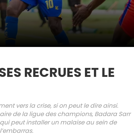
SES RECRUES ET LE
t vers la crise, si on peut le dire ainsi.
inaire de la ligue des champions, Badara Sarr
qui peut installer un malaise au sein de
 l’embarras.