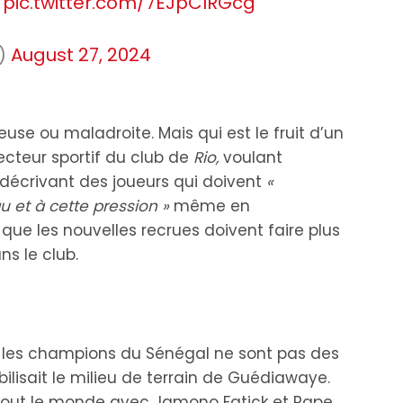
!
pic.twitter.com/7EJpCIRGcg
_)
August 27, 2024
use ou maladroite. Mais qui est le fruit d’un
ecteur sportif du club de
Rio,
voulant
 décrivant des joueurs qui doivent
«
u et à cette pression »
même en
ue les nouvelles recrues doivent faire plus
ns le club.
ar les champions du Sénégal ne sont pas des
ilisait le milieu de terrain de Guédiawaye.
out le monde avec Jamono Fatick et Pape