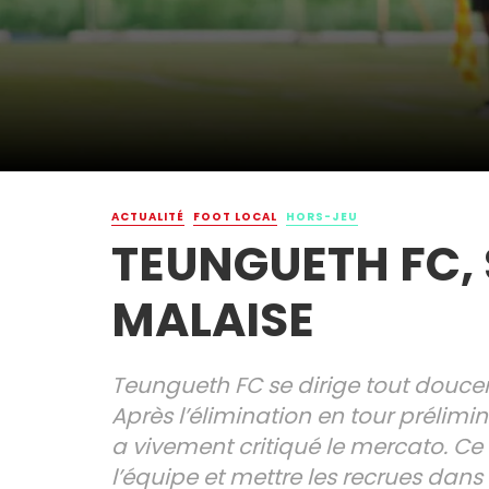
ACTUALITÉ
FOOT LOCAL
HORS-JEU
TEUNGUETH FC, 
MALAISE
Teungueth FC se dirige tout doucemen
Après l’élimination en tour prélim
a vivement critiqué le mercato. Ce 
l’équipe et mettre les recrues dans