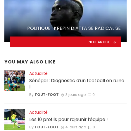
POLITIQUE : KREPIN DIATTA SE RADICALISE
NEXT ARTICLE
YOU MAY ALSO LIKE
Actualité
Sénégal : Diagnostic d’un football en ruine
!
By
TOUT-FOOT
3 jours ago
0
Actualité
Les 10 profils pour rajeunir l’équipe !
By
TOUT-FOOT
4 jours ago
0