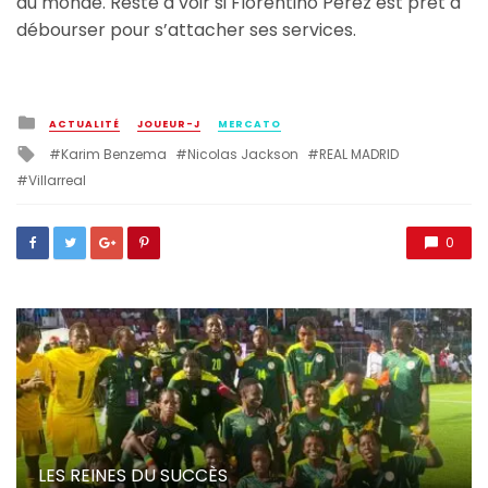
du monde. Reste à voir si Florentino Perez est prêt a
débourser pour s’attacher ses services.
Posted
ACTUALITÉ
JOUEUR-J
MERCATO
in
Tagged
Karim Benzema
Nicolas Jackson
REAL MADRID
with
Villarreal
0
LES REINES DU SUCCÈS