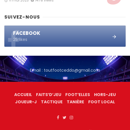
11 mai 2023
1478 views
SUIVEZ-NOUS
FACEBOOK
25 likes
Email : toutfootceddo@gmail.com
ACCUEIL
FAITS’D’JEU
FOOT’ELLES
HORS-JEU
JOUEUR-J
TACTIQUE
TANIÈRE
FOOT LOCAL