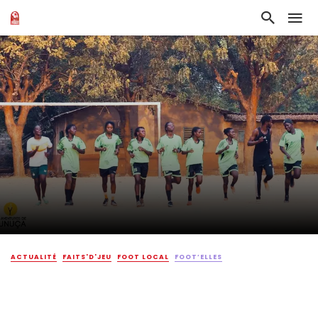
ACTUALITÉ
FAITS'D'JEU
FOOT LOCAL
FOOT’ELLES