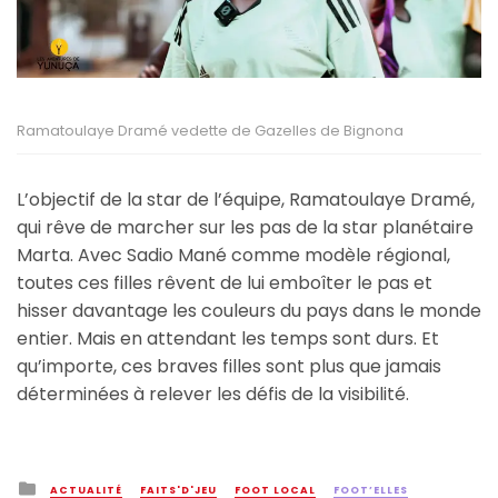
Ramatoulaye Dramé vedette de Gazelles de Bignona
L’objectif de la star de l’équipe, Ramatoulaye Dramé,
qui rêve de marcher sur les pas de la star planétaire
Marta. Avec Sadio Mané comme modèle régional,
toutes ces filles rêvent de lui emboîter le pas et
hisser davantage les couleurs du pays dans le monde
entier. Mais en attendant les temps sont durs. Et
qu’importe, ces braves filles sont plus que jamais
déterminées à relever les défis de la visibilité.
Posted
ACTUALITÉ
FAITS'D'JEU
FOOT LOCAL
FOOT’ELLES