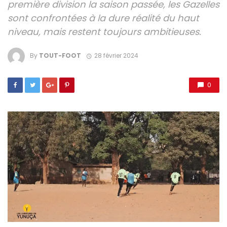
première division la saison passée, les Gazelles
sont confrontées à la dure réalité du haut
niveau, mais restent toujours ambitieuses.
By
TOUT-FOOT
28 février 2024
0