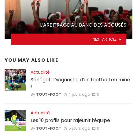
L’ARBITRAGE AU BANC DES ACCUSÉS
NEXT ARTICLE
YOU MAY ALSO LIKE
Actualité
Sénégal : Diagnostic d’un football en ruine
!
By
TOUT-FOOT
4 jours ago
0
Actualité
Les 10 profils pour rajeunir l’équipe !
By
TOUT-FOOT
5 jours ago
0