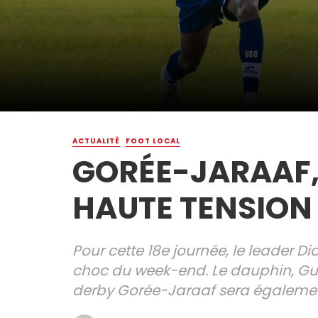
ACTUALITÉ
FOOT LOCAL
GORÉE-JARAAF,
HAUTE TENSION
Pour cette 18e journée, le leader 
choc du week-end. Le dauphin, Gué
derby Gorée-Jaraaf sera également