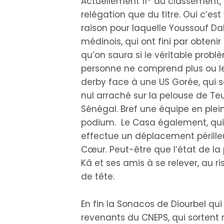
Actuellement 11
au classement, l
relégation que du titre. Oui c’est 
raison pour laquelle Youssouf Da
médinois, qui ont fini par obtenir 
qu’on saura si le véritable probl
personne ne comprend plus ou le
derby face à une US Gorée, qui s
nul arraché sur la pelouse de Te
Sénégal. Bref une équipe en plein
podium. Le Casa également, qui
effectue un déplacement périlleu
Cœur. Peut-être que l’état de la
Kâ et ses amis à se relever, au ri
de tête.
En fin la Sonacos de Diourbel qui
revenants du CNEPS, qui sorten