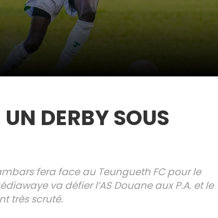
 UN DERBY SOUS
Diambars fera face au Teungueth FC pour le
diawaye va défier l’AS Douane aux P.A. et le
 très scruté.