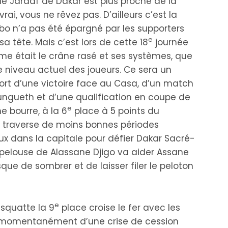
e Jaraaf de Dakar est plus proche de la
vrai, vous ne rêvez pas. D’ailleurs c’est la
bo n’a pas été épargné par les supporters
e
sa tête. Mais c’est lors de cette 18
journée
ème était le crâne rasé et ses systèmes, que
 niveau actuel des joueurs. Ce sera un
ort d’une victoire face au Casa, d’un match
ungueth et d’une qualification en coupe de
e
e bourre, à la 6
place à 5 points du
 traverse de moins bonnes périodes
x dans la capitale pour défier Dakar Sacré-
 pelouse de Alassane Djigo va aider Assane
sque de sombrer et de laisser filer le peloton
e
 squatte la 9
place croise le fer avec les
t momentanément d’une crise de cession