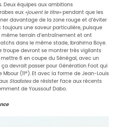
s. Deux équipes aux ambitions
Crabes eux
«jouent le titre»
pendant que les
igner davantage de la zone rouge et d’éviter
 toujours une saveur particulière, puisque
e même terrain d’entraînement et ont
atchs dans le même stade, Ibrahima Boye.
troupe devront se montrer très vigilants
n mettre 6 en coupe du Sénégal, avec un
 ça devrait passer pour Génération Foot qui
e
e Mbour (11
). Et avec la forme de Jean-Louis
e aux
Stadistes
de résister face aux récents
emment de Youssouf Dabo.
ance