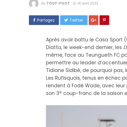
By
TOUT-FOOT
14 avril 2023
Partagez
Twitter
Après avoir battu le Casa Sport (
Diatta, le week-end dernier, les
D
même, face au Teungueth FC pou
permettre au leader d’accentuer
Tidiane Sidibé, de pourquoi pas, 
Les Rufisquois, tenus en échec p
rendent à Fodé Wade, avec leur 
e
son 3
coup-franc de la saison et 