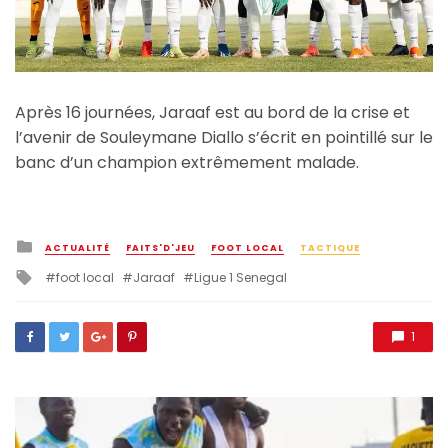
Après 16 journées, Jaraaf est au bord de la crise et
l’avenir de Souleymane Diallo s’écrit en pointillé sur le
banc d’un champion extrêmement malade.
Posted
ACTUALITÉ
FAITS'D'JEU
FOOT LOCAL
TACTIQUE
in
Tagged
foot local
Jaraaf
Ligue 1 Senegal
with
1