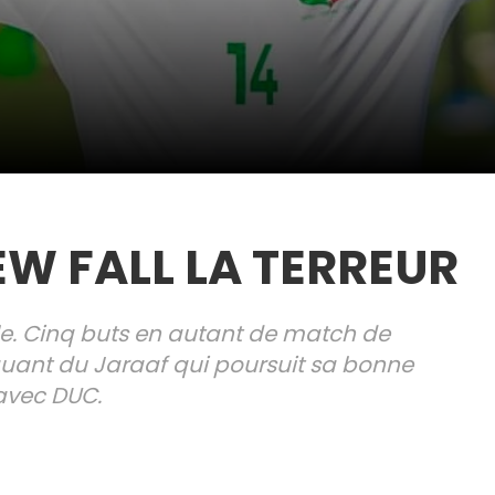
 FALL LA TERREUR
e. Cinq buts en autant de match de
uant du Jaraaf qui poursuit sa bonne
avec DUC.