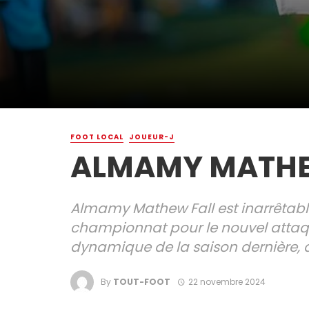
FOOT LOCAL
JOUEUR-J
ALMAMY MATHEW
Almamy Mathew Fall est inarrêtabl
championnat pour le nouvel attaq
dynamique de la saison dernière, 
By
TOUT-FOOT
22 novembre 2024