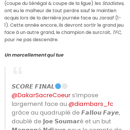
(coupe du Sénégal & coupe de la ligue) les
Stadistes,
ont eu le malheur de tout perdre sauf le maintien
acquis lors de la dernière journée face au Jaraaf (1-
1). Cette année encore, ils devront sortir le grand jeu
face à un autre grand, le champion de surcroit,
TFC,
pour ne pas descendre.
Un morcellement qui tue
𝙎𝘾𝙊𝙍𝙀 𝙁𝙄𝙉𝘼𝙇
@DakarSacreCoeur
s’impose
largement face au
@diambars_fc
grâce au quadruplé de 𝙁𝙖𝙡𝙡𝙤𝙪 𝙁𝙖𝙮𝙚,
doublé de 𝗝𝗼𝗲 𝗦𝗼𝘂𝗺𝗮𝗿é et un but
𝗠𝗮𝗻𝗴𝗼𝗻é 𝗡𝗱𝗶𝗮𝘆𝗲 pour le compte de