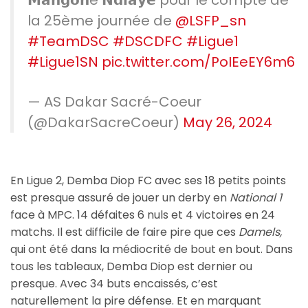
la 25ème journée de
@LSFP_sn
#TeamDSC
#DSCDFC
#Ligue1
#Ligue1SN
pic.twitter.com/PoIEeEY6m6
— AS Dakar Sacré-Coeur
(@DakarSacreCoeur)
May 26, 2024
En Ligue 2, Demba Diop FC avec ses 18 petits points
est presque assuré de jouer un derby en
National 1
face à MPC. 14 défaites 6 nuls et 4 victoires en 24
matchs. Il est difficile de faire pire que ces
Damels,
qui ont été dans la médiocrité de bout en bout. Dans
tous les tableaux, Demba Diop est dernier ou
presque. Avec 34 buts encaissés, c’est
naturellement la pire défense. Et en marquant