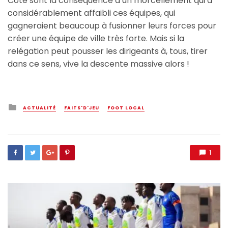
Côte sont la conséquence d’un morcellement qui a
considérablement affaibli ces équipes, qui
gagneraient beaucoup à fusionner leurs forces pour
créer une équipe de ville très forte. Mais si la
relégation peut pousser les dirigeants à, tous, tirer
dans ce sens, vive la descente massive alors !
Posted
ACTUALITÉ
FAITS'D'JEU
FOOT LOCAL
in
1