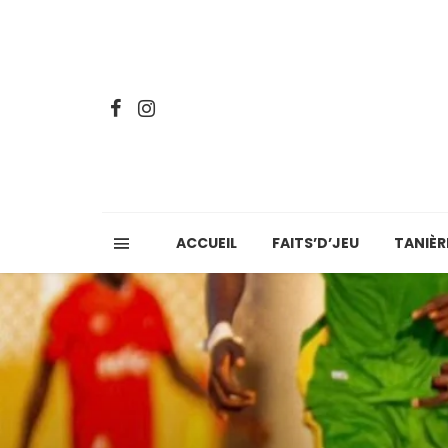
ACCUEIL
FAITS’D’JEU
TANIÈR