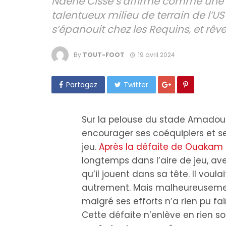
Ndéné Cissé s’affirme comme une 
talentueux milieu de terrain de l
s’épanouit chez les Requins, et rêve
By
TOUT-FOOT
19 avril 2024
Partagez
Twitter
Sur la pelouse du stade Amadou
encourager ses coéquipiers et 
jeu.
Après la défaite de Ouakam
longtemps dans l’aire de jeu, a
qu’il jouent dans sa tête. Il vou
autrement. Mais malheureusement,
malgré ses efforts n’a rien pu f
Cette défaite n’enlève en rien s