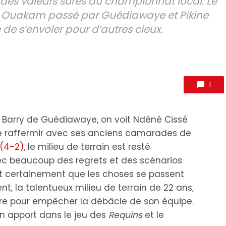
des valeurs sures du championnat local. Le
’US Ouakam passé par Guédiawaye et Pikine
 de s’envoler pour d’autres cieux.
1
 Barry de Guédiawaye, on voit Ndéné Cissé
se raffermir avec ses anciens camarades de
 (4-2)
, le milieu de terrain est resté
vec beaucoup des regrets et des scénarios
lait certainement que les choses se passent
 la talentueux milieu de terrain de 22 ans,
aire pour empêcher la débâcle de son équipe.
on apport dans le jeu des
Requins
et le