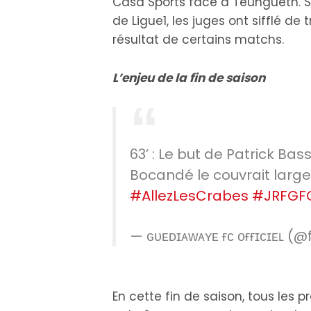
Casa Sports face à Teungueth. Su
de Ligue1, les juges ont sifflé d
résultat de certains matchs.
L’enjeu de la fin de saison
63’ : Le but de Patrick Bas
Bocandé le couvrait lar
#AllezLesCrabes
#JRFGF
— ɢᴜᴇᴅɪᴀᴡᴀʏᴇ ғᴄ ᴏғғɪᴄɪᴇʟ
En cette fin de saison, tous les 