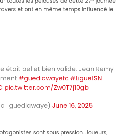
r toutes les pelouses de cette 27
journée
e travers et ont en même temps influencé le
se était bel et bien valide. Jean Remy
gement
#guediawayefc
#Ligue1SN
C
pic.twitter.com/Zw0T7j10gb
 (@fc_guediawaye)
June 16, 2025
protagonistes sont sous pression. Joueurs,