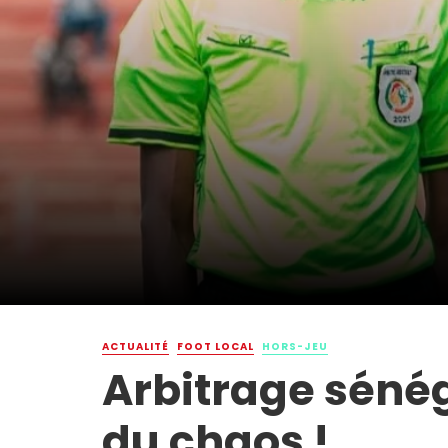
ACTUALITÉ
FOOT LOCAL
HORS-JEU
Arbitrage sénéga
du chaos !