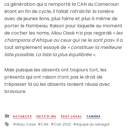
La génération qui a remporté la CAN au Cameroun
étant en fin de cycle, il fallait rafraîchir la tanière
avec de jeunes lions, plus faims et plus à même de
porter le flambeau. Raison pour laquelle au moment
de cocher les noms, Aliou Cissé n’a pas regardé
« les
champions d’Afrique ou ceux qui ne le sont pas».
Il a
tout simplement essayé de
« constituer la meilleure
liste possible. La liste la plus équilibrée ».
Mais puisque les absents ont toujours tort, les
présents qui ont raison n’ont pas le droit de
trépasser là où les absents avaient réussi avec
bravoure.
Posted
ACTUALITÉ
FAITS'D'JEU
FOOT LOCAL
TANIÈRE
in
Tagged
Aliou Cisse
CAN
Can 2023
equipe du senegal
with