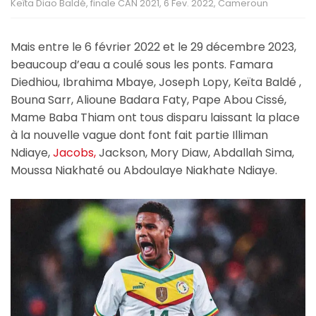
Keïta Diao Baldé, finale CAN 2021, 6 Fev. 2022, Cameroun
Mais entre le 6 février 2022 et le 29 décembre 2023,
beaucoup d’eau a coulé sous les ponts. Famara
Diedhiou, Ibrahima Mbaye, Joseph Lopy, Keïta Baldé ,
Bouna Sarr, Alioune Badara Faty, Pape Abou Cissé,
Mame Baba Thiam ont tous disparu laissant la place
à la nouvelle vague dont font fait partie Illiman
Ndiaye,
Jacobs,
Jackson, Mory Diaw, Abdallah Sima,
Moussa Niakhaté ou Abdoulaye Niakhate Ndiaye.