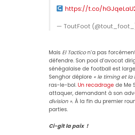
https://t.co/hGJqeLaU
— ToutFoot (@tout_foot
Mais
El Tactico
n’a pas forcément 
défendre. Son pool d’avocat dirig
sénégalaise de football est larg
Senghor déplore
« le timing et l
ras-le-bol.
Un recadrage
de Me S
attaquer, demandant à son adver
division ».
À la fin du premier rou
parties.
Ci-gît la paix !