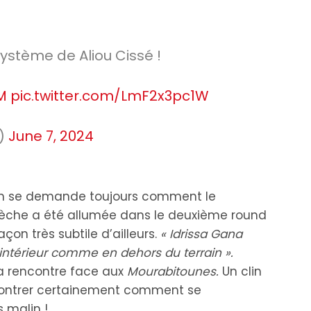
ystème de Aliou Cissé !
M
pic.twitter.com/LmF2x3pc1W
_)
June 7, 2024
 on se demande toujours comment le
 flèche a été allumée dans le deuxième round
açon très subtile d’ailleurs.
« Idrissa Gana
’intérieur comme en dehors du terrain ».
e la rencontre face aux
Mourabitounes.
Un clin
montrer certainement comment se
 malin !