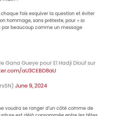
 chaque fois esquiver la question et éviter
 son hommage, sans prétexte, pour
« la
erçu par beaucoup comme un message
 Gana Gueye pour El Hadji Diouf sur
itter.com/aU3CEBD8aU
rsSN)
June 9, 2024
ne voudra se ranger d’un côté comme de
a rupture est déjà consommée entre les têtes