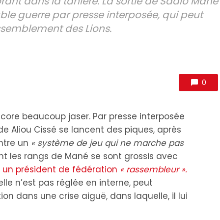
rant dans la tanière. La sortie de Sadio Mané
able guerre par presse interposée, qui peut
assemblement des Lions.
0
encore beaucoup jaser. Par presse interposée
e Aliou Cissé se lancent des piques, après
ntre un
« système de jeu qui ne marche pas
les rangs de Mané se sont grossis avec
 un président de fédération
« rassembleur ».
 elle n’est pas réglée en interne, peut
on dans une crise aiguë, dans laquelle, il lui