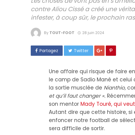
Les choses de vont pas en s’amélio
contre Aliou Cissé a créé une vérit
infester, à coup sûr, le prochain r
By
TOUT-FOOT
28 juin 2024
Partagez
Twitter
Une affaire qui risque de faire 
le camp de Sadio Mané et celui d
la sortie musclée de
Nianthio,
co
et qu’il faut changer ».
Récemment 
son mentor
Mady Touré, qui veut
Autant dire que cette histoire, si
enfoncer notre football de sélecti
sera difficile de sortir.