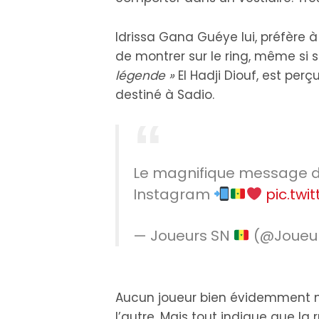
Idrissa Gana Guéye lui, préfère à
de montrer sur le ring, même si
légende »
El Hadji Diouf, est p
destiné à Sadio.
Le magnifique message de
Instagram
pic.tw
— Joueurs SN
(@Joueu
Aucun joueur bien évidemment 
l’autre. Mais tout indique que l