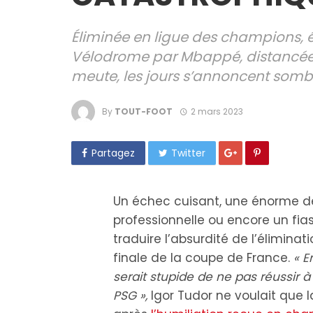
Éliminée en ligue des champions, 
Vélodrome par Mbappé, distancée
meute, les jours s’annoncent sombr
By
TOUT-FOOT
2 mars 2023
Partagez
Twitter
Un échec cuisant, une énorme dé
professionnelle ou encore un fias
traduire l’absurdité de l’élimina
finale de la coupe de France.
«
E
serait stupide de ne pas réussir à
PSG »,
Igor Tudor ne voulait que l