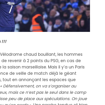
 !!!
 Vélodrome chaud bouillant, les hommes
té de revenir à 2 points du PSG, en cas de
 la saison marseillaise. Mais il y’a un Paris
nce de veille de match déjà le géant
s, tout en annonçant les espaces que
« Défensivement, on va s’organiser au
ux, mais ce n’est pas le seul dans le camp
aisse peu de place aux spéculations. On joue
ou qu’on perde
». Une perche tendue et bien