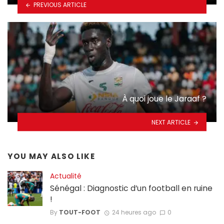
PREVIOUS ARTICLE
À quoi joue le Jaraaf ?
NEXT ARTICLE
YOU MAY ALSO LIKE
Actualité
Sénégal : Diagnostic d’un football en ruine
!
By
TOUT-FOOT
24 heures ago
0