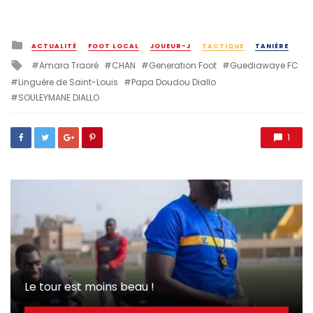
Posted
ACTUALITÉ
FOOT LOCAL
JOUEUR-J
TACTIQUE
TANIÈRE
in
Tagged
Amara Traoré
CHAN
Generation Foot
Guediawaye FC
with
Linguère de Saint-Louis
Papa Doudou Diallo
SOULEYMANE DIALLO
1
Le tour est moins beau !