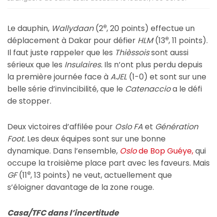
e
Le dauphin,
Wallydaan
(2
, 20 points) effectue un
e
déplacement à Dakar pour défier
HLM
(13
, 11 points).
Il faut juste rappeler que les
Thièssois
sont aussi
sérieux que les
Insulaires.
Ils n’ont plus perdu depuis
la première journée face à
AJEL
(1-0) et sont sur une
belle série d’invincibilité, que le
Catenaccio
a le défi
de stopper.
Deux victoires d’affilée pour
Oslo FA
et
Génération
Foot.
Les deux équipes sont sur une bonne
dynamique. Dans l’ensemble,
Oslo
de Bop Guéye,
qui
occupe la troisième place part avec les faveurs. Mais
e
GF
(11
, 13 points) ne veut, actuellement que
s’éloigner davantage de la zone rouge.
Casa/TFC dans l’incertitude