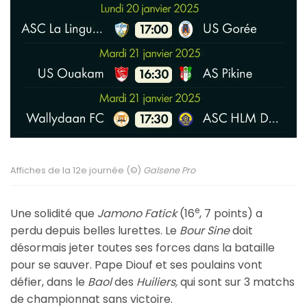
Affiches de la 12e journée (©)
Galsene Pro
e
Une solidité que
Jamono Fatick
(16
, 7 points) a
perdu depuis belles lurettes. Le
Bour Sine
doit
désormais jeter toutes ses forces dans la bataille
pour se sauver. Pape Diouf et ses poulains vont
défier, dans le
Baol
des
Huiliers,
qui sont sur 3 matchs
de championnat sans victoire.