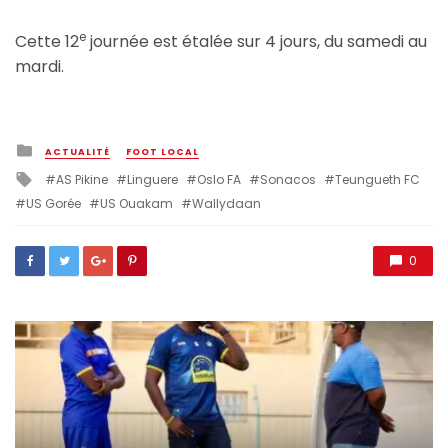
e
Cette 12
journée est étalée sur 4 jours, du samedi au
mardi.
Posted
ACTUALITÉ
FOOT LOCAL
in
Tagged
AS Pikine
Linguere
Oslo FA
Sonacos
Teungueth FC
with
US Gorée
US Ouakam
Wallydaan
0