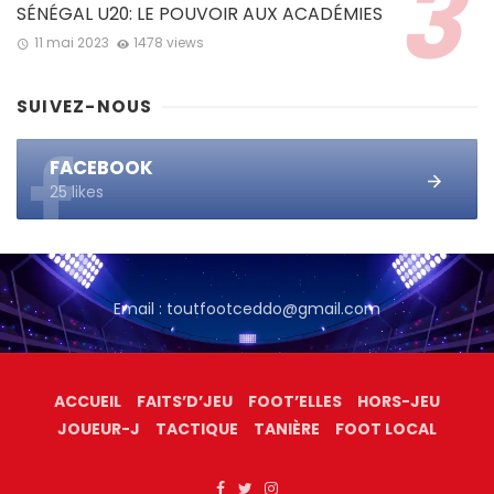
SÉNÉGAL U20: LE POUVOIR AUX ACADÉMIES
11 mai 2023
1478 views
SUIVEZ-NOUS
FACEBOOK
25 likes
Email : toutfootceddo@gmail.com
ACCUEIL
FAITS’D’JEU
FOOT’ELLES
HORS-JEU
JOUEUR-J
TACTIQUE
TANIÈRE
FOOT LOCAL