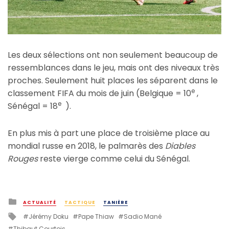
Les deux sélections ont non seulement beaucoup de
ressemblances dans le jeu, mais ont des niveaux très
proches. Seulement huit places les séparent dans le
e
classement FIFA du mois de juin (Belgique = 10
,
e
Sénégal = 18
).
En plus mis à part une place de troisième place au
mondial russe en 2018, le palmarès des
Diables
Rouges
reste vierge comme celui du Sénégal.
Posted
ACTUALITÉ
TACTIQUE
TANIÈRE
in
Tagged
Jérémy Doku
Pape Thiaw
Sadio Mané
with
Thibaut Courtois