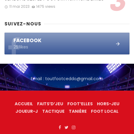
11 mai 2023
1475 views
SUIVEZ-NOUS
FACEBOOK
25 likes
Email : toutfootceddo@gmail.com
ACCUEIL
FAITS’D’JEU
FOOT’ELLES
HORS-JEU
JOUEUR-J
TACTIQUE
TANIÈRE
FOOT LOCAL