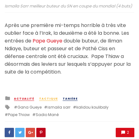
Ismaïla Sarr meilleur buteur du SN en coupe du mondial (4 buts)
Après une première mi-temps horrible à très vite
oublier face à l’Irak, la deuxième a été la bonne. Les
entrées de
Pape Gueye
double buteur, de Iliman
Ndiaye, buteur et passeur et de Pathé Ciss en
défense centrale ont été cruciaux. Pape Thiaw a
désormais des leviers sur lesquels s’appuyer pour la
suite de la compétition.
Posted
ACTUALITÉ
TACTIQUE
TANIÈRE
in
Tagged
Gana Gueye
ismaila sarr
kalidou koulibaly
with
Pape Thiaw
Sadio Mané
2