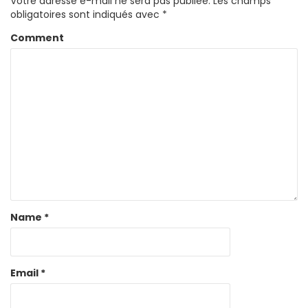
Votre adresse e-mail ne sera pas publiée.
Les champs
obligatoires sont indiqués avec
*
Comment
Name
*
Email
*