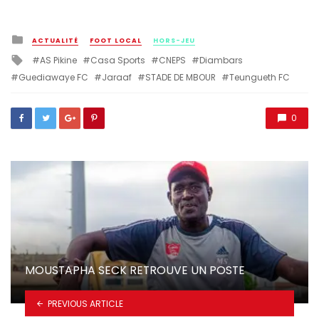
Posted
ACTUALITÉ
FOOT LOCAL
HORS-JEU
in
Tagged
AS Pikine
Casa Sports
CNEPS
Diambars
with
Guediawaye FC
Jaraaf
STADE DE MBOUR
Teungueth FC
0
MOUSTAPHA SECK RETROUVE UN POSTE
PREVIOUS ARTICLE