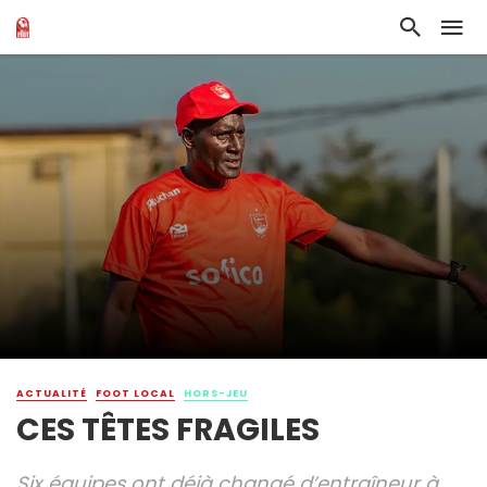
ACTUALITÉ
FOOT LOCAL
HORS-JEU
CES TÊTES FRAGILES
Six équipes ont déjà changé d’entraîneur à