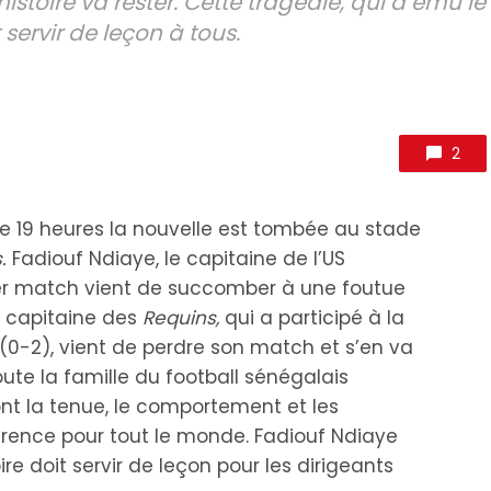
istoire va rester. Cette tragédie, qui a ému le
servir de leçon à tous.
2
e 19 heures la nouvelle est tombée au stade
.
Fadiouf Ndiaye, le capitaine de l’US
ier match vient de succomber à une foutue
e capitaine des
Requins,
qui a participé à la
(0-2), vient de perdre son match et s’en va
ute la famille du football sénégalais
nt la tenue, le comportement et les
érence pour tout le monde. Fadiouf Ndiaye
ire doit servir de leçon pour les dirigeants