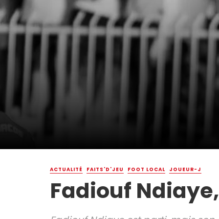
ACTUALITÉ
FAITS'D'JEU
FOOT LOCAL
JOUEUR-J
Fadiouf Ndiaye,