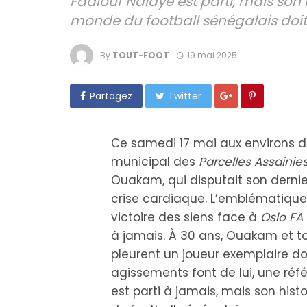
Fadiouf Ndiaye est parti, mais son h
monde du football sénégalais doit 
By
TOUT-FOOT
19 mai 2025
Partagez
Twitter
Ce samedi 17 mai aux environs d
municipal des
Parcelles Assainies
Ouakam, qui disputait son dern
crise cardiaque. L’emblématiqu
victoire des siens face à
Oslo FA
à jamais. À 30 ans, Ouakam et to
pleurent un joueur exemplaire do
agissements font de lui, une réf
est parti à jamais, mais son histo