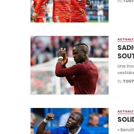
By
TOUT
ACTUALI
SADI
SOUT
Une inc
vestiair
By
TOUT
ACTUALI
SOLI
« Benoî