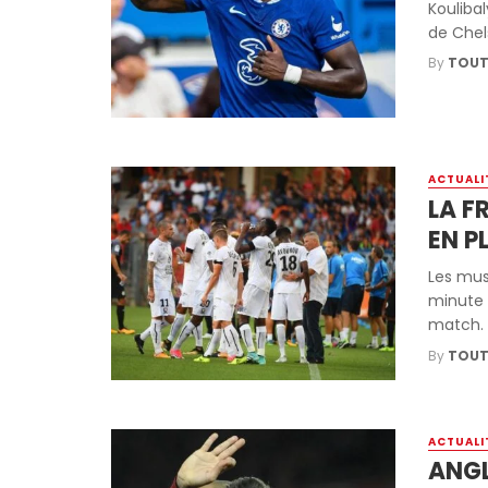
Koulibal
de Chels
By
TOUT
ACTUALI
LA F
EN P
Les mus
minute 
match. M
By
TOUT
ACTUALI
ANGL