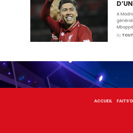
D’UN
A Madri
général
Mbappé,
By
TOUT
ACCUEIL
FAITS’D