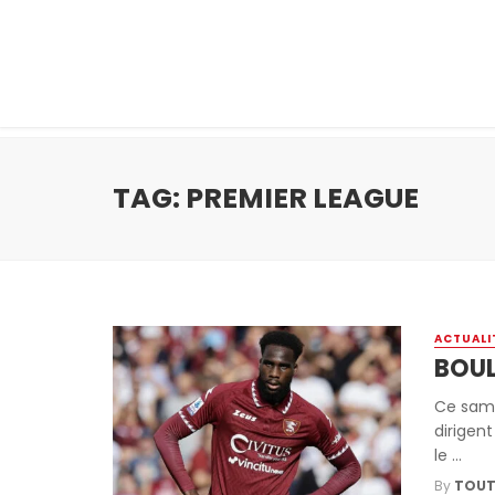
TAG: PREMIER LEAGUE
ACTUALI
BOUL
Ce same
dirigen
le ...
By
TOUT