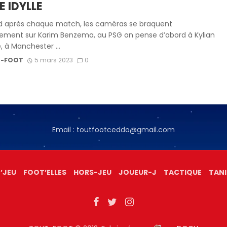
E IDYLLE
d après chaque match, les caméras se braquent
ement sur Karim Benzema, au PSG on pense d’abord à Kylian
 à Manchester ...
-FOOT
5 mars 2023
0
Email : toutfootceddo@gmail.com
’JEU
FOOT’ELLES
HORS-JEU
JOUEUR-J
TACTIQUE
TANI