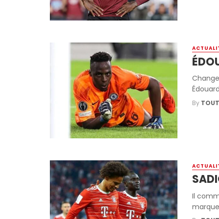
ACTUALI
ÉDOU
Changer 
Édouard 
By
TOUT
ACTUALI
SADI
Il comm
marquer 