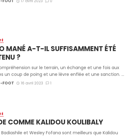
-FOOT
17 avril 2023
0
TÉ
O MANÉ A-T-IL SUFFISAMMENT ÉTÉ
ENU ?
ompréhension sur le terrain, un échange et une fois aux
es un coup de poing et une lèvre enflée et une sanction. ...
-FOOT
16 avril 2023
1
TÉ
DE COMME KALIDOU KOULIBALY
t Badiashile et Wesley Fofana sont meilleurs que Kalidou