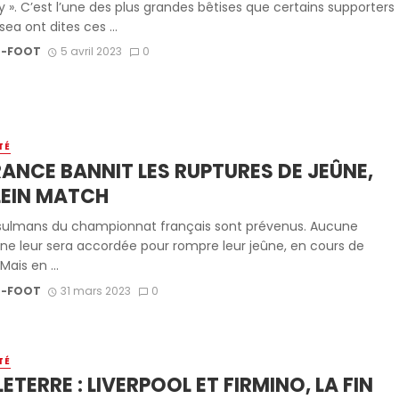
y ». C’est l’une des plus grandes bêtises que certains supporters
ea ont dites ces ...
-FOOT
5 avril 2023
0
TÉ
RANCE BANNIT LES RUPTURES DE JEÛNE,
LEIN MATCH
ulmans du championnat français sont prévenus. Aucune
ne leur sera accordée pour rompre leur jeûne, en cours de
ais en ...
-FOOT
31 mars 2023
0
TÉ
ETERRE : LIVERPOOL ET FIRMINO, LA FIN