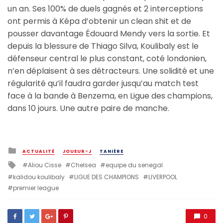
un an. Ses 100% de duels gagnés et 2 interceptions
ont permis à Képa d’obtenir un clean shit et de
pousser davantage Édouard Mendy vers la sortie. Et
depuis la blessure de Thiago Silva, Koulibaly est le
défenseur central le plus constant, coté londonien,
n’en déplaisent à ses détracteurs. Une solidité et une
régularité qu’il faudra garder jusqu’au match test
face à la bande à Benzema, en Ligue des champions,
dans 10 jours. Une autre paire de manche.
Posted
ACTUALITÉ
JOUEUR-J
TANIÈRE
in
Tagged
Aliou Cisse
Chelsea
equipe du senegal
with
kalidou koulibaly
LIGUE DES CHAMPIONS
LIVERPOOL
premier league
0