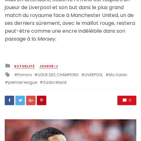
joueur de Liverpool et son but dans le plus grand
match du royaume face à Manchester United, un de
ses derniers sûrement, avec le maillot rouge, restera
peut-être comme une encre indélébile dans son
passage à la
Mersey.
Posted
ACTUALITÉ
JOUEUR-J
in
Tagged
Firmino
LIGUE DES CHAMPIONS
LIVERPOOL
Mo Salah
with
premier league
Sadio Mané
0