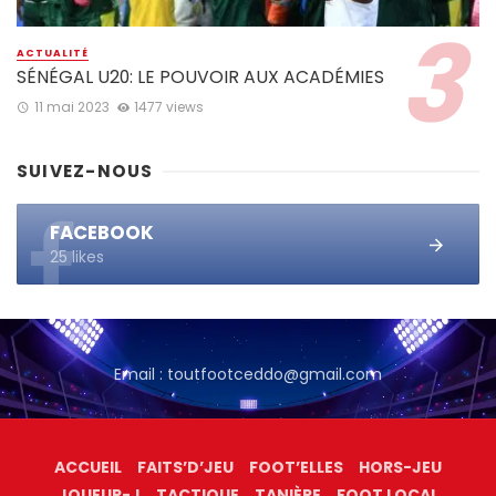
ACTUALITÉ
SÉNÉGAL U20: LE POUVOIR AUX ACADÉMIES
11 mai 2023
1477 views
SUIVEZ-NOUS
FACEBOOK
25 likes
Email : toutfootceddo@gmail.com
ACCUEIL
FAITS’D’JEU
FOOT’ELLES
HORS-JEU
JOUEUR-J
TACTIQUE
TANIÈRE
FOOT LOCAL