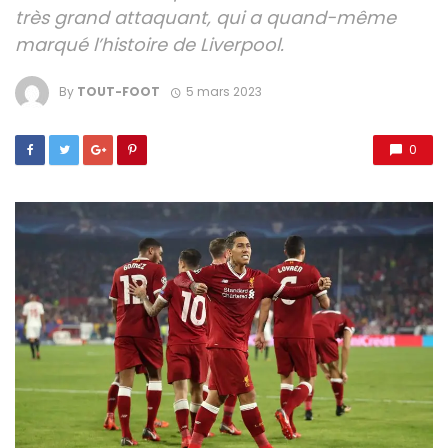
très grand attaquant, qui a quand-même
marqué l’histoire de Liverpool.
By
TOUT-FOOT
5 mars 2023
0