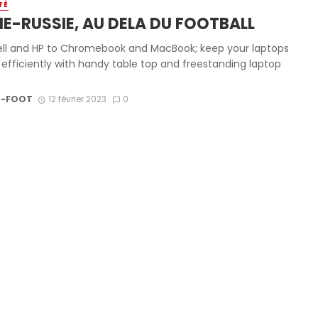
TÉ
IE-RUSSIE, AU DELA DU FOOTBALL
ll and HP to Chromebook and MacBook; keep your laptops
 efficiently with handy table top and freestanding laptop
-FOOT
12 février 2023
0