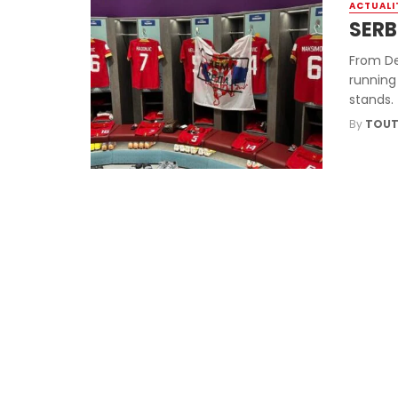
ACTUALI
SERB
From De
running
stands.
By
TOUT