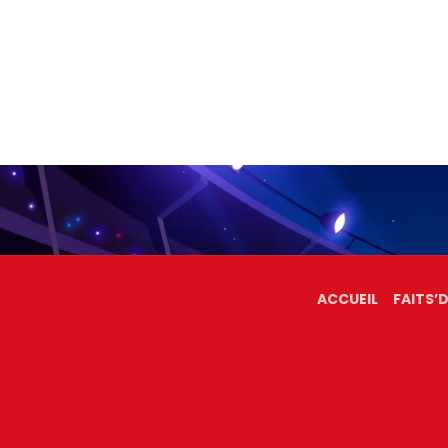
ACCUEIL
FAITS’D