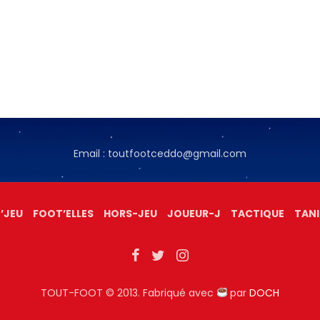
Email : toutfootceddo@gmail.com
’JEU
FOOT’ELLES
HORS-JEU
JOUEUR-J
TACTIQUE
TANI
TOUT-FOOT © 2013. Fabriqué avec
par
DOCH