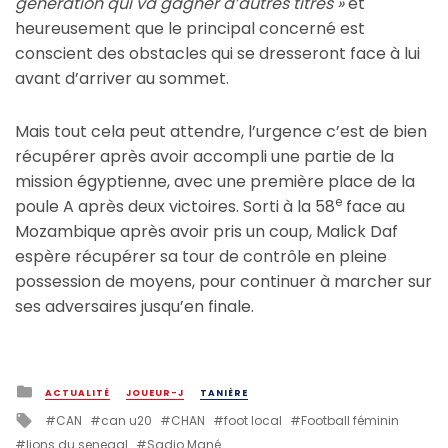
génération qui va gagner d’autres titres »
et
heureusement que le principal concerné est
conscient des obstacles qui se dresseront face à lui
avant d’arriver au sommet.
Mais tout cela peut attendre, l’urgence c’est de bien
récupérer après avoir accompli une partie de la
mission égyptienne, avec une première place de la
e
poule A après deux victoires. Sorti à la 58
face au
Mozambique après avoir pris un coup, Malick Daf
espère récupérer sa tour de contrôle en pleine
possession de moyens, pour continuer à marcher sur
ses adversaires jusqu’en finale.
Posted
ACTUALITÉ
JOUEUR-J
TANIÈRE
in
Tagged
CAN
can u20
CHAN
foot local
Football féminin
with
lions du senegal
Sadio Mané