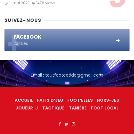
11 mai 2023
1476 views
SUIVEZ-NOUS
FACEBOOK
25 likes
Email : toutfootceddo@gmail.com
ACCUEIL
FAITS’D’JEU
FOOT’ELLES
HORS-JEU
JOUEUR-J
TACTIQUE
TANIÈRE
FOOT LOCAL