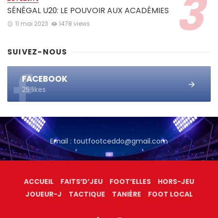
SÉNÉGAL U20: LE POUVOIR AUX ACADÉMIES
11 mai 2023
1478 views
SUIVEZ-NOUS
FACEBOOK
25 likes
Email : toutfootceddo@gmail.com
ACCUEIL
FAITS’D’JEU
FOOT’ELLES
HORS-JEU
JOUEUR-J
TACTIQUE
TANIÈRE
FOOT LOCAL