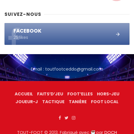
SUIVEZ-NOUS
FACEBOOK
25 likes
Email : toutfootceddo@gmail.com
ACCUEIL
FAITS’D’JEU
FOOT’ELLES
HORS-JEU
JOUEUR-J
TACTIQUE
TANIÈRE
FOOT LOCAL
TOUT-FOOT © 2013. Fabriqué avec
par
DOCH