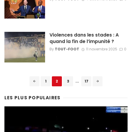
Violences dans les stades : A
quand la fin de l’impunité ?
By
TOUT-FOOT
11 novembre 2025
0
Posts
1
2
3
...
17
navigation
LES PLUS POPULAIRES