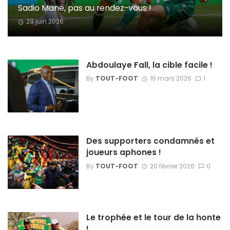
Sadio Mané, pas au rendez-vous !
29 juin 2026
Abdoulaye Fall, la cible facile !
By
TOUT-FOOT
16 mars 2026
1
Des supporters condamnés et
joueurs aphones !
By
TOUT-FOOT
20 février 2026
0
Le trophée et le tour de la honte
!