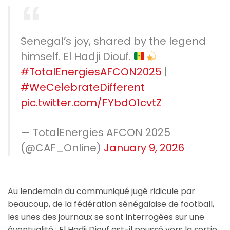
Senegal’s joy, shared by the legend
himself. El Hadji Diouf.
#TotalEnergiesAFCON2025
|
#WeCelebrateDifferent
pic.twitter.com/FYbdO1cvtZ
— TotalEnergies AFCON 2025
(@CAF_Online)
January 9, 2026
Au lendemain du communiqué jugé ridicule par
beaucoup, de la fédération sénégalaise de football,
les unes des journaux se sont interrogées sur une
éventualité : El Hadji Diouf est-il poussé vers la sortie