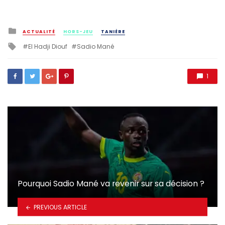
Posted
ACTUALITÉ
HORS-JEU
TANIÈRE
in
Tagged
El Hadji Diouf
Sadio Mané
with
1
Pourquoi Sadio Mané va revenir sur sa décision ?
PREVIOUS ARTICLE