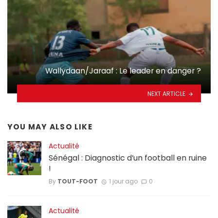
Wallydaan/Jaraaf : Le leader en danger ?
NEXT ARTICLE
YOU MAY ALSO LIKE
Actualité
Sénégal : Diagnostic d’un football en ruine
!
By
TOUT-FOOT
1 jour ago
0
Actualité