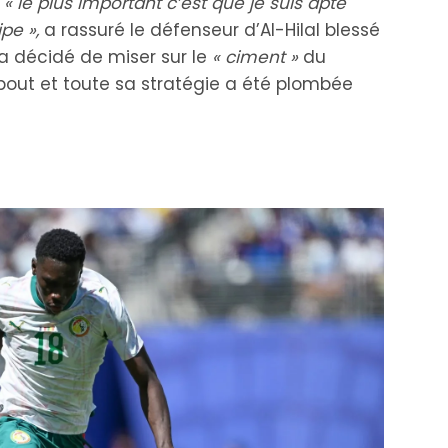
:
« le plus important c’est que je suis apte
pe »,
a rassuré le défenseur d’Al-Hilal blessé
i a décidé de miser sur le
« ciment »
du
bout et toute sa stratégie a été plombée