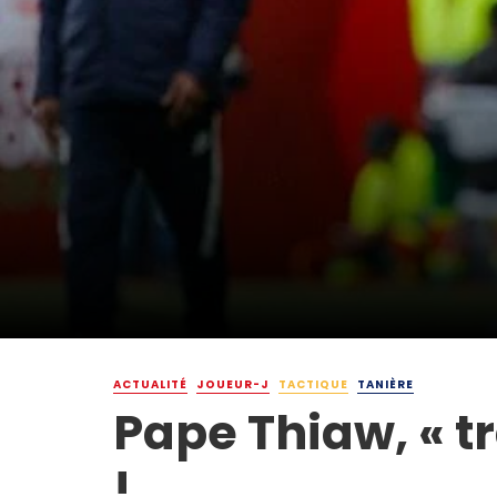
ACTUALITÉ
JOUEUR-J
TACTIQUE
TANIÈRE
Pape Thiaw, « t
!