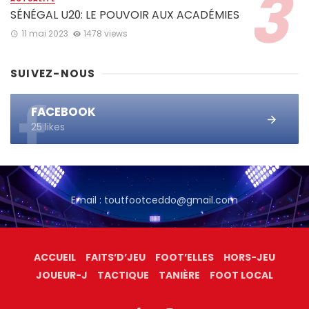
SÉNÉGAL U20: LE POUVOIR AUX ACADÉMIES
11 mai 2023
1478 views
SUIVEZ-NOUS
FACEBOOK
25 likes
Email : toutfootceddo@gmail.com
ACCUEIL
FAITS’D’JEU
FOOT’ELLES
HORS-JEU
JOUEUR-J
TACTIQUE
TANIÈRE
FOOT LOCAL