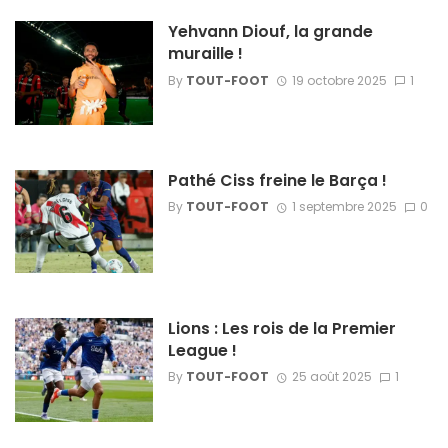
Yehvann Diouf, la grande
muraille !
By
TOUT-FOOT
19 octobre 2025
1
Pathé Ciss freine le Barça !
By
TOUT-FOOT
1 septembre 2025
0
Lions : Les rois de la Premier
League !
By
TOUT-FOOT
25 août 2025
1