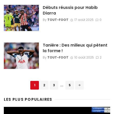
Débuts réussis pour Habib
Diarra
By
TOUT-FOOT
17 août 2025
0
Tanière : Des milieux qui pètent
la forme !
By
TOUT-FOOT
10 août 2025
2
Posts
1
2
3
...
5
navigation
LES PLUS POPULAIRES