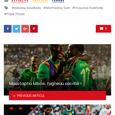
ACTUALITÉ
TACTIQUE
TANIÈRE
in
Tagged
kalidou koulibaly
Mamadou Sarr
moussa niakhaté
with
Pape Thiaw
0
Moustapha Mbow, l’agneau sacrifié !
PREVIOUS ARTICLE