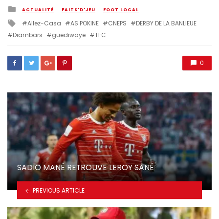
Posted
ACTUALITÉ
FAITS'D'JEU
FOOT LOCAL
in
Tagged
Allez-Casa
AS POKINE
CNEPS
DERBY DE LA BANLIEUE
with
Diambars
guediwaye
TFC
0
SADIO MANÉ RETROUVE LEROY SANÉ
PREVIOUS ARTICLE