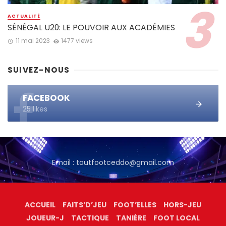
ACTUALITÉ
SÉNÉGAL U20: LE POUVOIR AUX ACADÉMIES
11 mai 2023
1477 views
SUIVEZ-NOUS
FACEBOOK
25 likes
Email : toutfootceddo@gmail.com
ACCUEIL
FAITS’D’JEU
FOOT’ELLES
HORS-JEU
JOUEUR-J
TACTIQUE
TANIÈRE
FOOT LOCAL