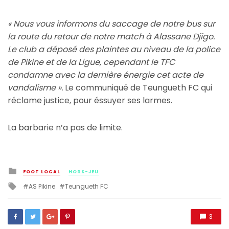
« Nous vous informons du saccage de notre bus sur
la route du retour de notre match à Alassane Djigo.
Le club a déposé des plaintes au niveau de la police
de Pikine et de la Ligue, cependant le TFC
condamne avec la dernière énergie cet acte de
vandalisme ».
Le communiqué de Teungueth FC qui
réclame justice, pour éssuyer ses larmes.
La barbarie n’a pas de limite.
Posted
FOOT LOCAL
HORS-JEU
in
Tagged
AS Pikine
Teungueth FC
with
3