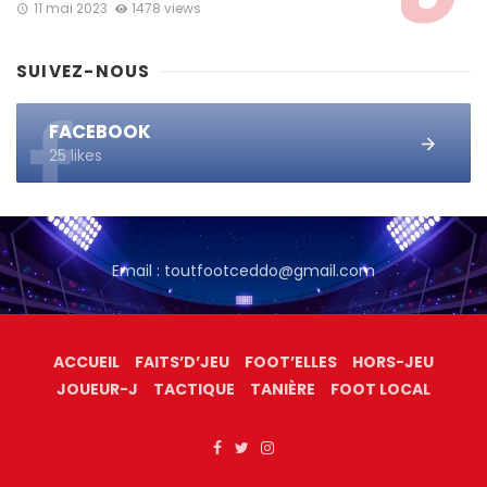
11 mai 2023
1478 views
SUIVEZ-NOUS
FACEBOOK
25 likes
Email : toutfootceddo@gmail.com
ACCUEIL
FAITS’D’JEU
FOOT’ELLES
HORS-JEU
JOUEUR-J
TACTIQUE
TANIÈRE
FOOT LOCAL