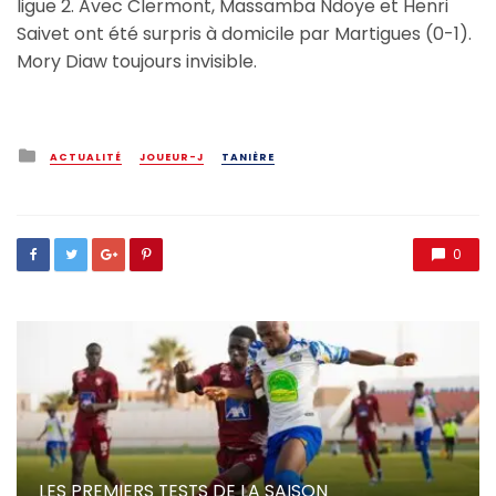
ligue 2. Avec Clermont, Massamba Ndoye et Henri
Saivet ont été surpris à domicile par Martigues (0-1).
Mory Diaw toujours invisible.
Posted
ACTUALITÉ
JOUEUR-J
TANIÈRE
in
0
LES PREMIERS TESTS DE LA SAISON