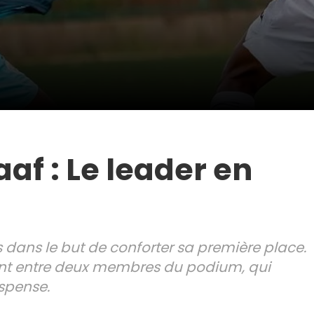
f : Le leader en
 dans le but de conforter sa première place.
ant entre deux membres du podium, qui
uspense.