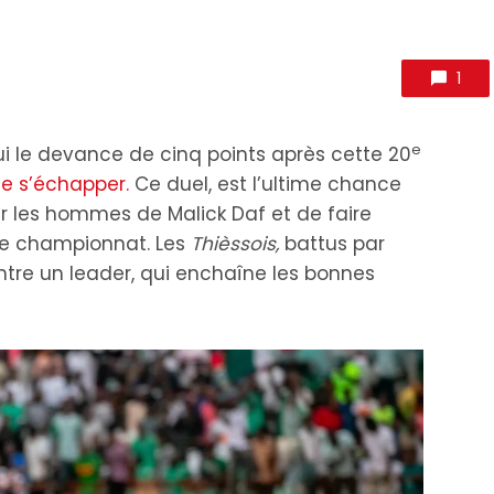
1
e
i le devance de cinq points après cette 20
de s’échapper.
Ce duel, est l’ultime chance
ir les hommes de Malick Daf et de faire
ce championnat. Les
Thièssois,
battus par
ontre un leader, qui enchaîne les bonnes