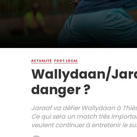
ACTUALITÉ
FOOT LOCAL
Wallydaan/Jaraa
danger ?
Jaraaf va défier Wallydaan à Thiès
Ce qui sera un match très import
veulent continuer à entretenir le s