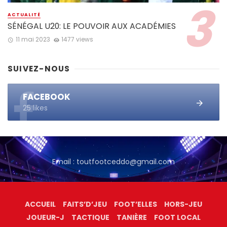
ACTUALITÉ
SÉNÉGAL U20: LE POUVOIR AUX ACADÉMIES
11 mai 2023
1477 views
SUIVEZ-NOUS
FACEBOOK
25 likes
Email : toutfootceddo@gmail.com
ACCUEIL
FAITS’D’JEU
FOOT’ELLES
HORS-JEU
JOUEUR-J
TACTIQUE
TANIÈRE
FOOT LOCAL