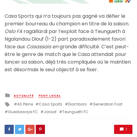
Casa Sports qui n’a toujours pas gagné va défier le
premier bourreau du champion en titre de la saison.
Oslo FA
ragaillardi par l’exploit face à Teungueth à
Ngalandou Diouf (1-2) part paradoxalement favori
face aux
Casassais en
grande difficulté. C’est peut-
être le genre de match que le Casa attendait pour
lancer sa saison, déjà très compliquée où le maintien
est désormais le seul objectif à se fixer.
Posted
ACTUALITÉ
FOOT LOCAL
in
Tagged
AS Pikine
Casa Sports
Diambars
Generation Foot
with
Guediawaye FC
Jaraaf
Teungueth FC
1