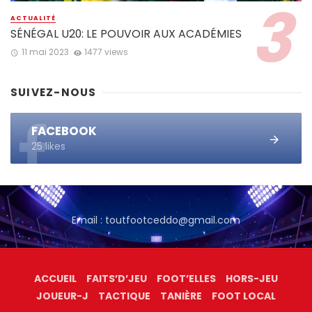
ACTUALITÉ
SÉNÉGAL U20: LE POUVOIR AUX ACADÉMIES
11 mai 2023
1477 views
SUIVEZ-NOUS
FACEBOOK
25 likes
Email : toutfootceddo@gmail.com
ACCUEIL
FAITS’D’JEU
FOOT’ELLES
HORS-JEU
JOUEUR-J
TACTIQUE
TANIÈRE
FOOT LOCAL