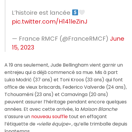
L’histoire est lancée
pic.twitter.com/H141leZinJ
— France RMCF (@FranceRMCF)
June
15, 2023
A 19 ans seulement, Jude Bellingham vient garnir un
entrejeu qui a déjà commencé sa mue. Mis à part
Luka Modrić (37 ans) et Toni Kroos (33 ans) qui font
office de vieux briscards, Federico Valverde (24 ans),
Tchouaméni (23 ans) et Camavinga (20 ans)
peuvent assurer l’héritage pendant encore quelques
années. Et avec cette arrivée, la
Maison Blanche
s’assure un
nouveau souffle
tout en effaçant
l’étiquette de
«vielle équipe»
, qu’elle trimballe depuis
longtemps.