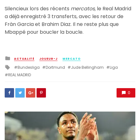
Silencieux lors des récents
mercatos,
le Real Madrid
a déjà enregistré 3 transferts, avec les retour de
Fràn Garcia et Brahim Diaz. Il ne reste plus que
Mbappé pour boucler la boucle.
Posted
ACTUALITÉ
JOUEUR-J
MERCATO
in
Tagged
Bundesliga
Dortmund
Jude Bellingham
Liga
with
REAL MADRID
0