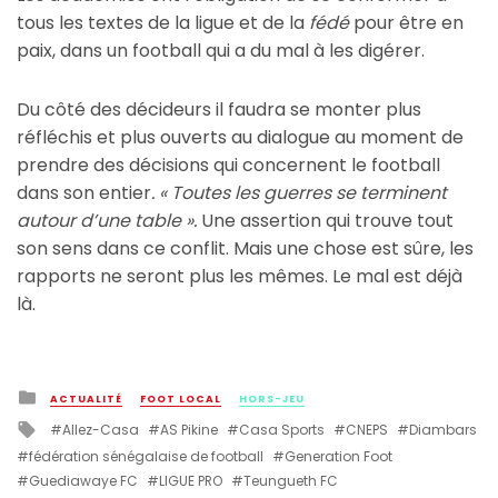
tous les textes de la ligue et de la
fédé
pour être en
paix, dans un football qui a du mal à les digérer.
Du côté des décideurs il faudra se monter plus
réfléchis et plus ouverts au dialogue au moment de
prendre des décisions qui concernent le football
dans son entier
. « Toutes les guerres se terminent
autour d’une table ».
Une assertion qui trouve tout
son sens dans ce conflit. Mais une chose est sûre, les
rapports ne seront plus les mêmes. Le mal est déjà
là.
Posted
ACTUALITÉ
FOOT LOCAL
HORS-JEU
in
Tagged
Allez-Casa
AS Pikine
Casa Sports
CNEPS
Diambars
with
fédération sénégalaise de football
Generation Foot
Guediawaye FC
LIGUE PRO
Teungueth FC