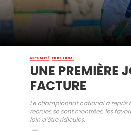
ACTUALITÉ
FOOT LOCAL
UNE PREMIÈRE 
FACTURE
Le championnat national a repris 
recrues se sont montrées, les favor
loin d’être ridicules.