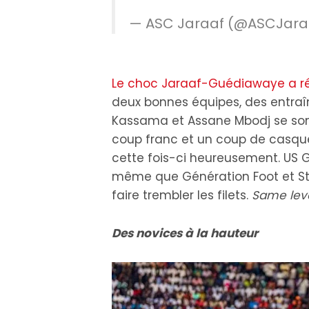
— ASC Jaraaf (@ASCJara
Le choc Jaraaf-Guédiawaye a ré
deux bonnes équipes, des entraîne
Kassama et Assane Mbodj se sont 
coup franc et un coup de casque
cette fois-ci heureusement. US G
même que Génération Foot et Sta
faire trembler les filets.
Same leve
Des novices à la hauteur