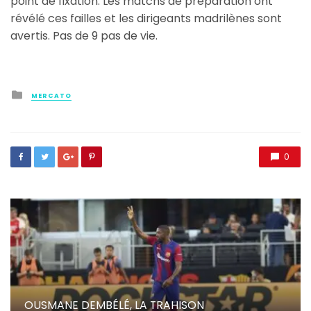
point de fixation. Les matchs de préparation ont
révélé ces failles et les dirigeants madrilènes sont
avertis. Pas de 9 pas de vie.
Posted
MERCATO
in
0
OUSMANE DEMBÉLÉ, LA TRAHISON