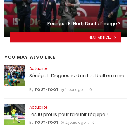
Pourquoi El Hadji Diouf dérange ?
NEXT ARTICLE
YOU MAY ALSO LIKE
Actualité
Sénégal : Diagnostic d’un football en ruine
!
By
TOUT-FOOT
1 jour ago
0
Actualité
Les 10 profils pour rajeunir l’équipe !
By
TOUT-FOOT
2 jours ago
0