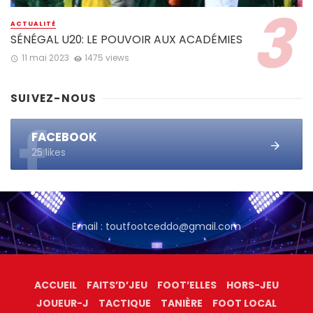
ACTUALITÉ
SÉNÉGAL U20: LE POUVOIR AUX ACADÉMIES
11 mai 2023
1475 views
SUIVEZ-NOUS
FACEBOOK
25 likes
Email : toutfootceddo@gmail.com
ACCUEIL
FAITS’D’JEU
FOOT’ELLES
HORS-JEU
JOUEUR-J
TACTIQUE
TANIÈRE
FOOT LOCAL