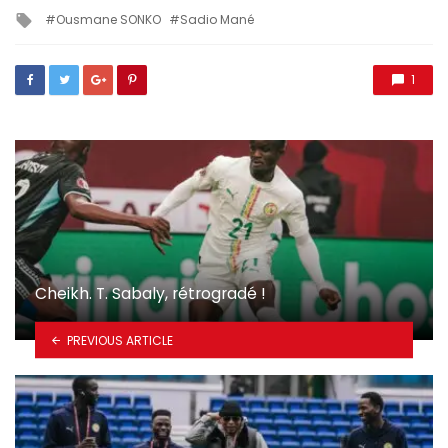
in
Tagged
Ousmane SONKO
Sadio Mané
with
1
Cheikh. T. Sabaly, rétrogradé !
PREVIOUS ARTICLE