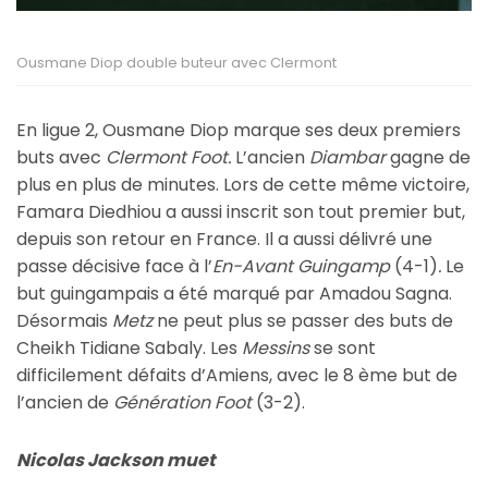
Ousmane Diop double buteur avec Clermont
En ligue 2, Ousmane Diop marque ses deux premiers
buts avec
Clermont Foot.
L’ancien
Diambar
gagne de
plus en plus de minutes. Lors de cette même victoire,
Famara Diedhiou a aussi inscrit son tout premier but,
depuis son retour en France. Il a aussi délivré une
passe décisive face à l’
En-Avant Guingamp
(4-1)
.
Le
but guingampais a été marqué par Amadou Sagna.
Désormais
Metz
ne peut plus se passer des buts de
Cheikh Tidiane Sabaly. Les
Messins
se sont
difficilement défaits d’Amiens, avec le 8 ème but de
l’ancien de
Génération Foot
(3-2).
Nicolas Jackson muet