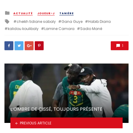
Posted
ACTUALITÉ
JOUEUR-J
TANIÈRE
in
Tagged
cheikh tidiane sabaly
Gana Guye
Habib Diarra
with
kalidou koulibaly
Lamine Camara
Sadio Mané
1
L’OMBRE DE CISSÉ, TOUJOURS PRÉSENTE
PREVIOUS ARTICLE