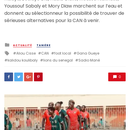
Youssouf Sabaly et Mory Diaw marchent sur l’eau et
donnent au sélectionneur la possibilité de trouver de
sérieuses alternatives pour la CAN à venir.
Posted
ACTUALITÉ
TANIÈRE
in
Tagged
Aliou Cisse
CAN
foot local
Gana Gueye
with
kalidou koulibaly
lions du senegal
Sadio Mané
0