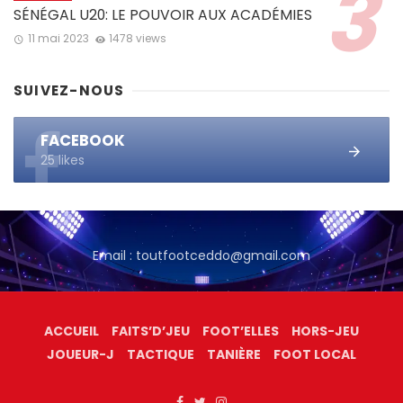
SÉNÉGAL U20: LE POUVOIR AUX ACADÉMIES
11 mai 2023
1478 views
SUIVEZ-NOUS
FACEBOOK
25 likes
Email : toutfootceddo@gmail.com
ACCUEIL
FAITS’D’JEU
FOOT’ELLES
HORS-JEU
JOUEUR-J
TACTIQUE
TANIÈRE
FOOT LOCAL