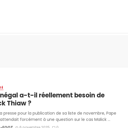
TÉ
énégal a-t-il réellement besoin de
ck Thiaw ?
la presse pour la publication de sa liste de novembre, Pape
attendait forcément à une question sur le cas Malick ...
-FOOT
6 novembre 2025
0