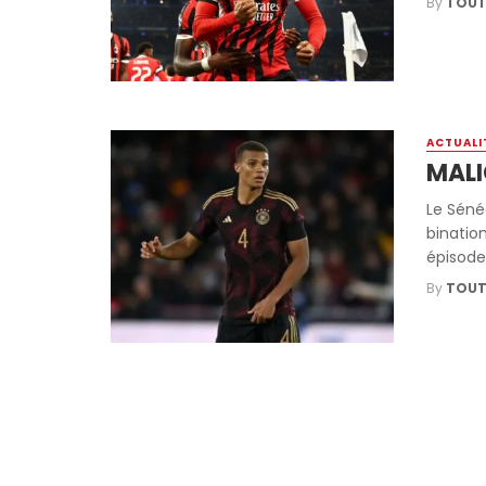
By
TOUT
ACTUALI
MALI
Le Séné
binatio
épisode, 
By
TOUT