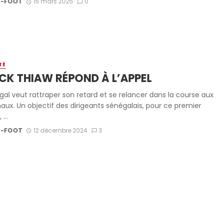
-FOOT
15 mars 2025
0
TÉ
CK THIAW RÉPOND À L’APPEL
gal veut rattraper son retard et se relancer dans la course aux
naux. Un objectif des dirigeants sénégalais, pour ce premier
...
-FOOT
12 décembre 2024
3