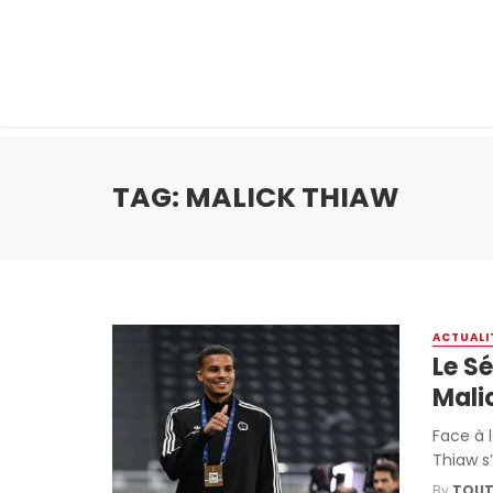
TAG: MALICK THIAW
ACTUALI
Le S
Mali
Face à 
Thiaw s’
By
TOUT