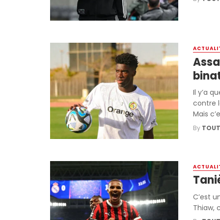
ACTUALI
Assa
bina
Il y’a q
contre 
Mais c’es
By
TOUT
ACTUALI
Taniè
C’est u
Thiaw, c