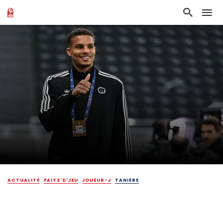
ACTUALITÉ
FAITS'D'JEU
JOUEUR-J
TANIÈRE