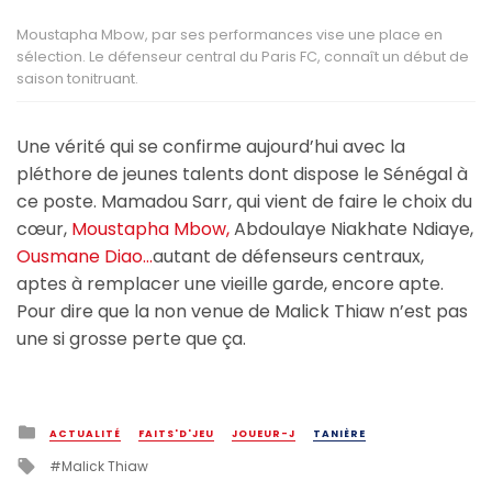
Moustapha Mbow, par ses performances vise une place en
sélection. Le défenseur central du Paris FC, connaît un début de
saison tonitruant.
Une vérité qui se confirme aujourd’hui avec la
pléthore de jeunes talents dont dispose le Sénégal à
ce poste. Mamadou Sarr, qui vient de faire le choix du
cœur,
Moustapha Mbow,
Abdoulaye Niakhate Ndiaye,
Ousmane Diao…
autant de défenseurs centraux,
aptes à remplacer une vieille garde, encore apte.
Pour dire que la non venue de Malick Thiaw n’est pas
une si grosse perte que ça.
Posted
ACTUALITÉ
FAITS'D'JEU
JOUEUR-J
TANIÈRE
in
Tagged
Malick Thiaw
with