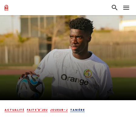
ACTUALITÉ
FAITS'D'JEU
JOUEUR-J
TANIÈRE