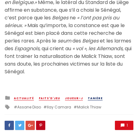
en Belgique.»
Même, le latéral du Standard de Liège
affirme en substance, que s’il a choisi le Sénégal,
c’est parce que les
Belges
ne
« l’ont pas pris au
sérieux. »
Mais qu’importe, la constance est que le
Sénégal est bien placé dans cette recherche de
perles rares. Après le
seum
des
Belges
et les larmes
des
Espagnols,
qui crient au
« vol », les Allemands,
qui
font trainer la naturalisation de Malick Thiaw, sont
sans doute, les prochaines victimes sur la liste du
Sénégal.
Posted
ACTUALITÉ
FAITS'D'JEU
JOUEUR-J
TANIÈRE
in
Tagged
Assane Diao
Ilay Camara
Malick Thiaw
with
1